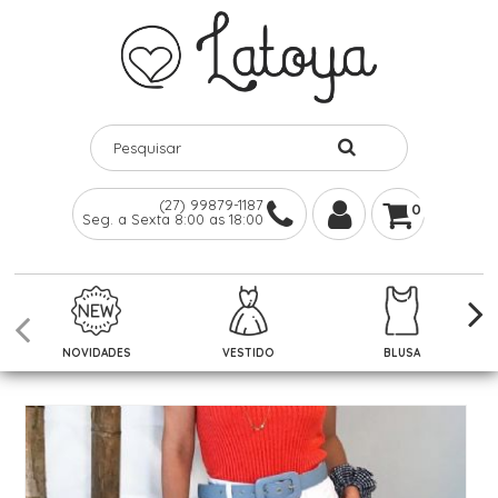
(27) 99879-1187
0
Seg. a Sexta 8:00 as 18:00
NOVIDADES
VESTIDO
BLUSA