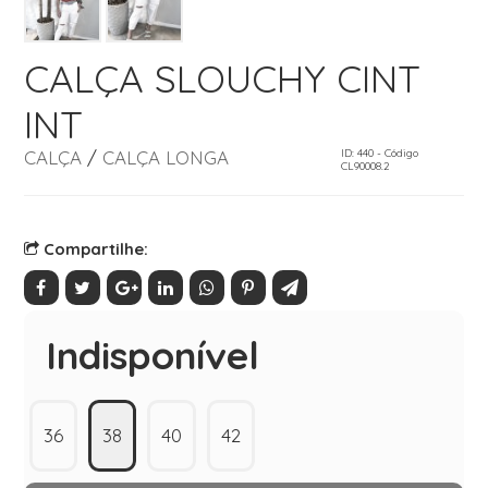
CALÇA SLOUCHY CINT
INT
CALÇA
/
CALÇA LONGA
ID: 440 - Código
CL90008.2
Compartilhe:
Indisponível
36
38
40
42