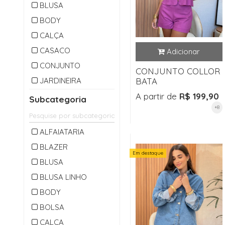
BLUSA
BODY
CALÇA
CASACO
CONJUNTO
CONJUNTO COLLOR
JARDINEIRA
BATA
MACACAO
A partir de
R$ 199,90
Subcategoria
+8
OUTLET
PARKA
ALFAIATARIA
SAIA
BLAZER
Em destaque
SHORTS
BLUSA
VESTIDO
BLUSA LINHO
BODY
BOLSA
CALÇA