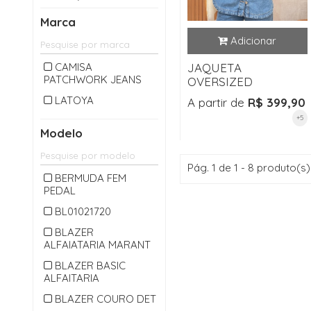
CALÇA LONGA
Marca
CAMISA
CARDIGAM
CAMISA
JAQUETA
PATCHWORK JEANS
CASACO
OVERSIZED
CASAQUETO
LATOYA
A partir de
R$ 399,90
+5
CHAPEU
Modelo
CINTO
COLETE
Pág. 1 de 1 - 8 produto(s)
BERMUDA FEM
CONJUNTO
PEDAL
CROPPED
BL01021720
JAQUETA
BLAZER
ALFAIATARIA MARANT
JARDINEIRA
BLAZER BASIC
JEANS
ALFAITARIA
MACACAO
BLAZER COURO DET
MACAQUINHO