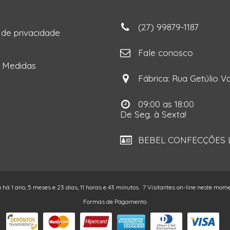
(27) 99879-1187
a de privacidade
ga
Fale conosco
e Medidas
Fábrica: Rua Getúlio Va
09:00 as 18:00
De Seg. à Sexta!
BEBEL CONFECÇÕES LT
o há 1 ano, 5 meses e 23 dias, 11 horas e 43 minutos.
7 Visitantes on-line neste mom
Formas de Pagamento: