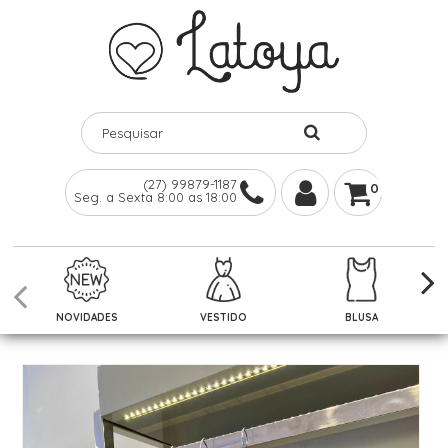
(27) 99879-1187
0
Seg. a Sexta 8:00 as 18:00
NOVIDADES
VESTIDO
BLUSA