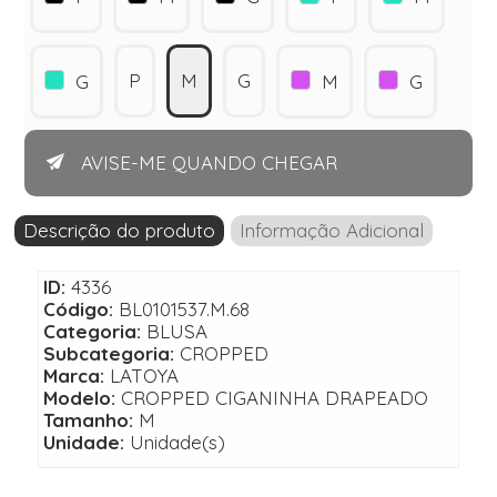
P
M
G
G
M
G
AVISE-ME QUANDO CHEGAR
Descrição do produto
Informação Adicional
ID:
4336
Código:
BL0101537.M.68
Categoria:
BLUSA
Subcategoria:
CROPPED
Marca:
LATOYA
Modelo:
CROPPED CIGANINHA DRAPEADO
Tamanho:
M
Unidade:
Unidade(s)