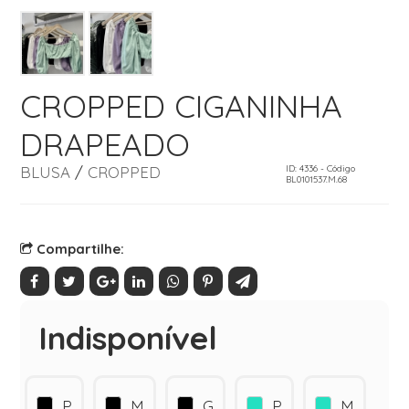
CROPPED CIGANINHA
DRAPEADO
BLUSA
/
CROPPED
ID: 4336 - Código
BL0101537.M.68
Compartilhe:
Indisponível
P
M
G
P
M