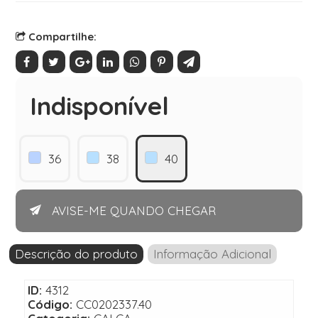
Compartilhe:
Indisponível
36
38
40
AVISE-ME QUANDO CHEGAR
Descrição do produto
Informação Adicional
ID:
4312
Código:
CC0202337.40