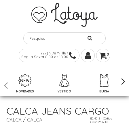
(27) 99879-1187
0
Seg. a Sexta 8:00 as 18:00
NOVIDADES
VESTIDO
BLUSA
CALCA JEANS CARGO
CALÇA
/
CALÇA
ID: 4312 - Código
CC0202337.40