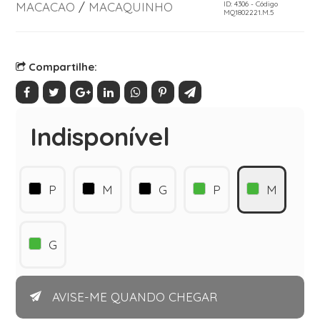
MACACAO
/
MACAQUINHO
ID: 4306 - Código
MQ1802221.M.5
Compartilhe:
Indisponível
P
M
G
P
M
G
AVISE-ME QUANDO CHEGAR