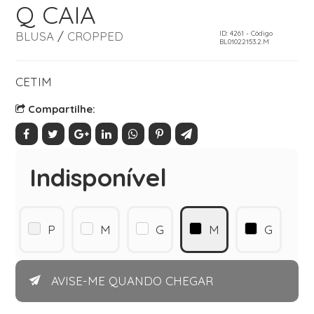
Q CAIA
BLUSA
/
CROPPED
ID: 4261 - Código
BL01022153.2.M
CETIM
Compartilhe:
Indisponível
P
M
G
M
G
AVISE-ME QUANDO CHEGAR