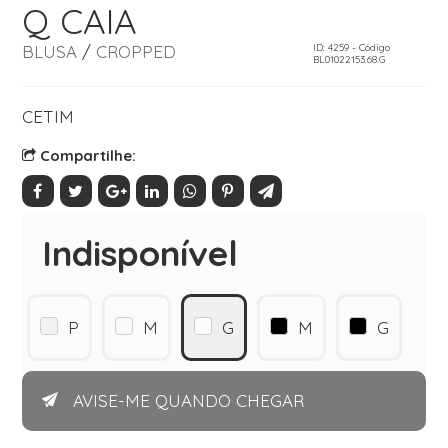
Q CAIA
BLUSA
/
CROPPED
ID: 4259 - Código
BL01022153.68.G
CETIM
Compartilhe:
Indisponível
P
M
G
M
G
AVISE-ME QUANDO CHEGAR