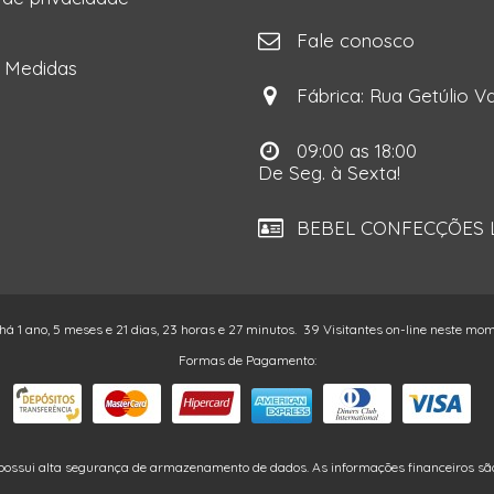
ga
Fale conosco
e Medidas
Fábrica: Rua Getúlio Va
09:00 as 18:00
De Seg. à Sexta!
BEBEL CONFECÇÕES LT
 há 1 ano, 5 meses e 21 dias, 23 horas e 27 minutos.
39 Visitantes on-line neste mo
Formas de Pagamento:
possui alta segurança de armazenamento de dados. As informações financeiros são