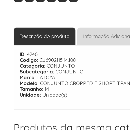
Descrição do produto
Informação Adiciona
ID:
4246
Código:
CJ6902115.M.108
Categoria:
CONJUNTO
Subcategoria:
CONJUNTO
Marca:
LATOYA
Modelo:
CONJUNTO CROPPED E SHORT TRA
Tamanho:
M
Unidade:
Unidade(s)
Produtos da mesma cat