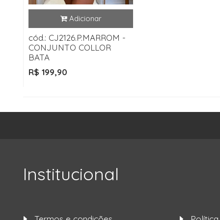
cód.: CJ2126.P.MARROM -
CONJUNTO COLLOR
BATA
R$ 199,90
Institucional
Termos e condições
Polític