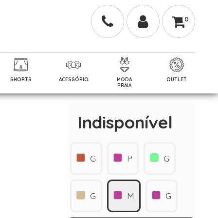
0
SHORTS
ACESSÓRIO
MODA
OUTLET
PRAIA
Indisponível
G
P
G
G
M
G