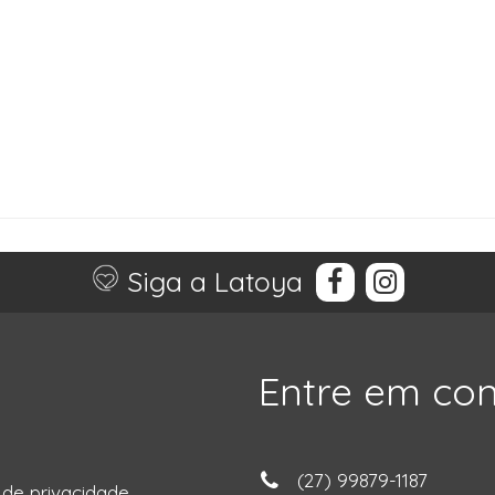
Siga a Latoya
Entre em co
(27) 99879-1187
a de privacidade