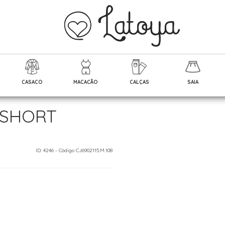
CASACO
MACACÃO
CALÇAS
SAIA
 SHORT
ID: 4246 - Código CJ6902115.M.108