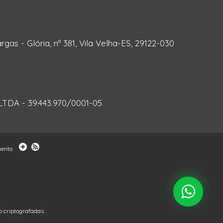
rgas - Glória, nº 381, Vila Velha-ES, 29122-030
DA - 39.443.970/0001-05
mento
 criptografadas.