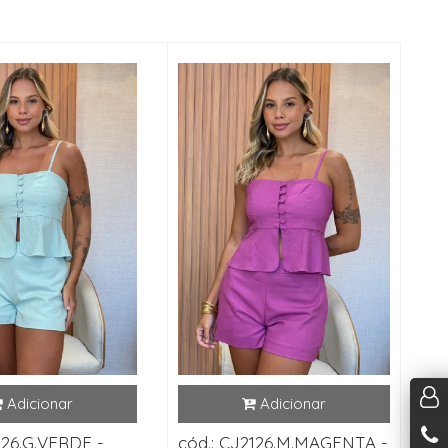
126.G.VERDE -
cód.: CJ2126.M.MAGENTA -