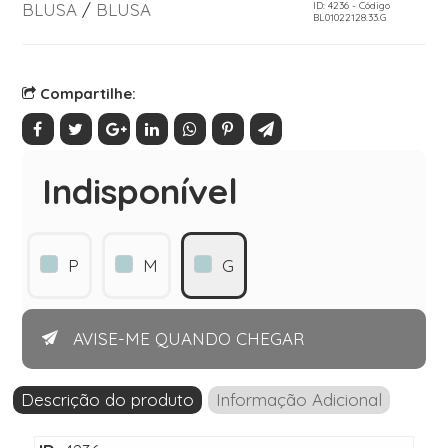
BLUSA
/
BLUSA
ID: 4236 - Código
BL01022128.33.G
Compartilhe:
Indisponível
P
M
G
AVISE-ME QUANDO CHEGAR
Descrição do produto
Informação Adicional