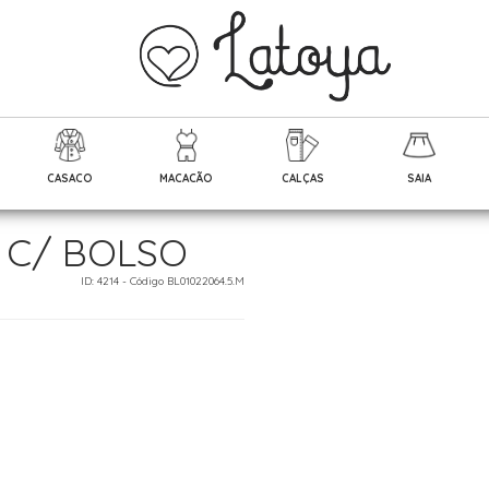
CASACO
MACACÃO
CALÇAS
SAIA
 C/ BOLSO
ID: 4214 - Código BL01022064.5.M