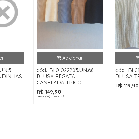
UN.5 -
cód.: BL01022203.UN.68 -
cód.: BL0
NDINHAS
BLUSA REGATA
BLUSA T
CANELADA TRICO
R$ 119,90
R$ 149,90
, resta(m) apenas 2