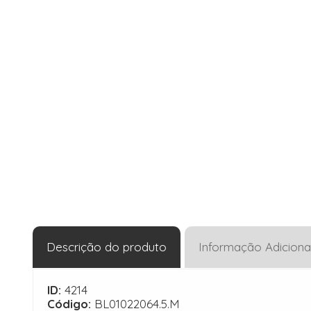
Descrição do produto
Informação Adiciona
ID:
4214
Código:
BL01022064.5.M