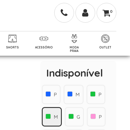
0
SHORTS
ACESSÓRIO
MODA
OUTLET
PRAIA
Indisponível
P
M
P
M
G
P