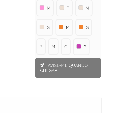
M
P
M
G
M
G
P
M
G
P
AVISE-ME QUANDO
CHEGAR