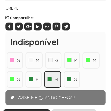
CREPE
Compartilhe:
Indisponível
G
M
G
P
M
G
P
M
G
AVISE-ME QUANDO CHEGAR