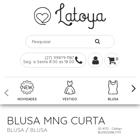
(27) 99879-1187
0
Seg. a Sexta 8:00 as 18:00
NOVIDADES
VESTIDO
BLUSA
BLUSA MNG CURTA
BLUSA
/
BLUSA
ID: 4172 - Código
BL01022096.17.M