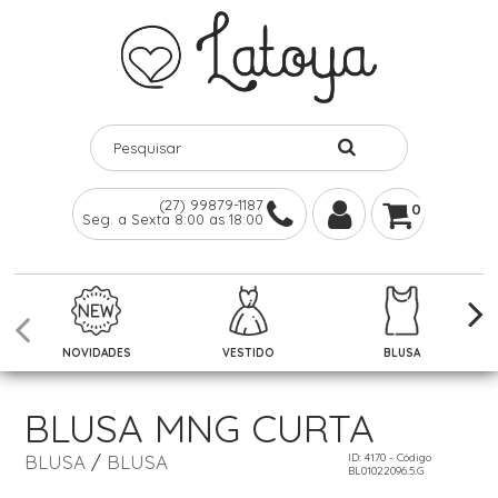
(27) 99879-1187
0
Seg. a Sexta 8:00 as 18:00
NOVIDADES
VESTIDO
BLUSA
BLUSA MNG CURTA
BLUSA
/
BLUSA
ID: 4170 - Código
BL01022096.5.G