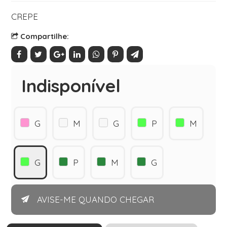
CREPE
Compartilhe:
Indisponível
G
M
G
P
M
G
P
M
G
AVISE-ME QUANDO CHEGAR