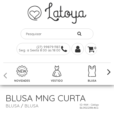
(27) 99879-1187
0
Seg. a Sexta 8:00 as 18:00
NOVIDADES
VESTIDO
BLUSA
BLUSA MNG CURTA
BLUSA
/
BLUSA
ID: 4164 - Código
BL01022096.46.G