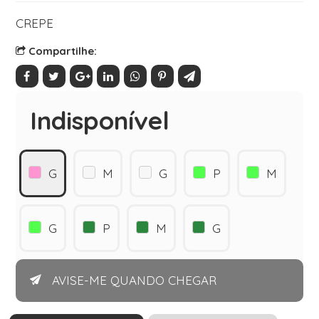
CREPE
Compartilhe:
Indisponível
G
M
G
P
M
G
P
M
G
AVISE-ME QUANDO CHEGAR