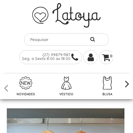
(27) 99879-1187
0
Seg. a Sexta 8:00 as 18:00
NOVIDADES
VESTIDO
BLUSA