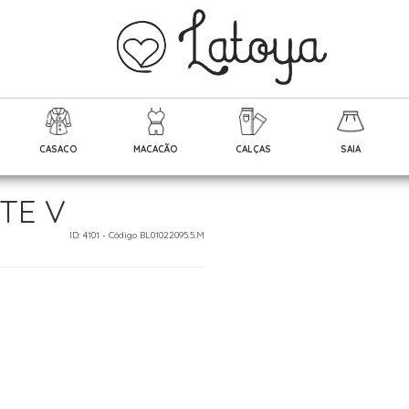
CASACO
MACACÃO
CALÇAS
SAIA
TE V
ID: 4101 - Código BL01022095.5.M