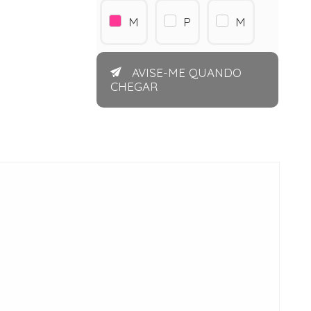
M
P
M
AVISE-ME QUANDO
CHEGAR