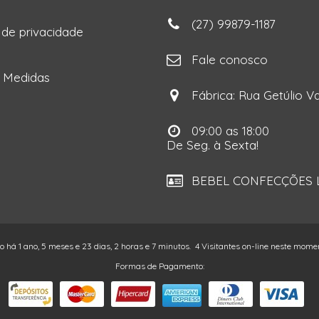
(27) 99879-1187
a de privacidade
ga
Fale conosco
e Medidas
Fábrica: Rua Getúlio Va
09:00 as 18:00
De Seg. à Sexta!
BEBEL CONFECÇÕES LT
do há 1 ano, 5 meses e 23 dias, 2 horas e 7 minutos.
4 Visitantes on-line neste mome
Formas de Pagamento: