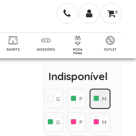
0
SHORTS
ACESSÓRIO
MODA
OUTLET
PRAIA
Indisponível
G
P
M
G
P
M