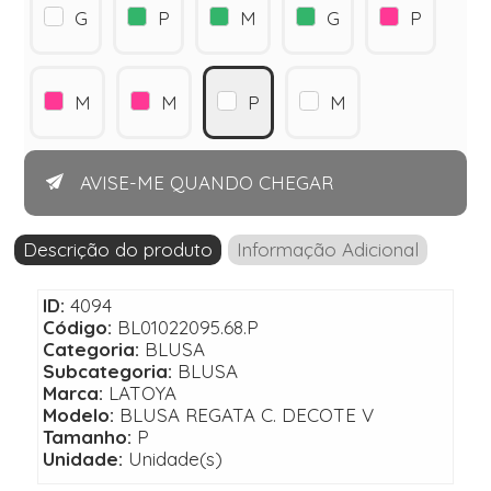
G
P
M
G
P
M
M
P
M
AVISE-ME QUANDO CHEGAR
Descrição do produto
Informação Adicional
ID:
4094
Código:
BL01022095.68.P
Categoria:
BLUSA
Subcategoria:
BLUSA
Marca:
LATOYA
Modelo:
BLUSA REGATA C. DECOTE V
Tamanho:
P
Unidade:
Unidade(s)