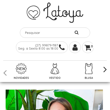
(27) 99879-1187
0
Seg. a Sexta 8:00 as 18:00
NOVIDADES
VESTIDO
BLUSA