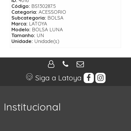
ID:
4016
Código:
BS130287.5
Categoria:
ACESSORIO
Subcategoria:
BOLSA
Marca:
LATOYA
Modelo:
BOLSA LUNA
Tamanho:
UN
Unidade:
Unidade(s)
Siga a Latoya
Institucional