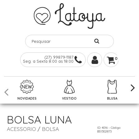
(27) 99879-1187
0
Seg. a Sexta 8:00 as 18:00
NOVIDADES
VESTIDO
BLUSA
BOLSA LUNA
ACESSORIO
/
BOLSA
ID: 4016 - Código
BS130287.5