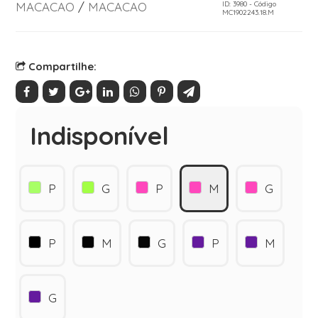
MACACAO
/
MACACAO
ID: 3980 - Código
MC1902243.18.M
Compartilhe:
Indisponível
P
G
P
M
G
P
M
G
P
M
G