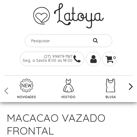
(27) 99879-1187
0
Seg. a Sexta 8:00 as 18:00
NOVIDADES
VESTIDO
BLUSA
MACACAO VAZADO
FRONTAL