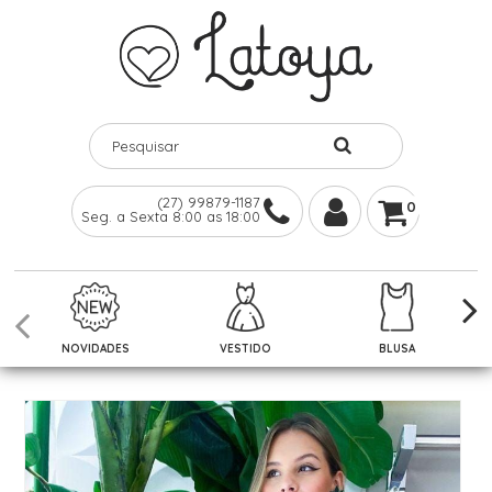
(27) 99879-1187
0
Seg. a Sexta 8:00 as 18:00
NOVIDADES
VESTIDO
BLUSA