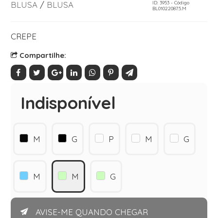
BLUSA
/
BLUSA
ID: 3953 - Código
BL01022087.5.M
CREPE
Compartilhe:
Indisponível
M
G
P
M
G
M
M
G
AVISE-ME QUANDO CHEGAR