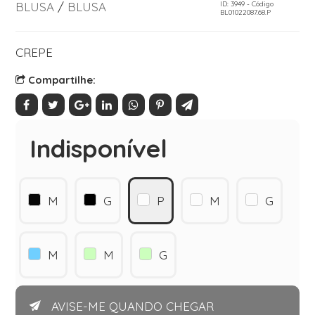
BLUSA
/
BLUSA
ID: 3949 - Código
BL01022087.68.P
CREPE
Compartilhe:
Indisponível
M
G
P
M
G
M
M
G
AVISE-ME QUANDO CHEGAR