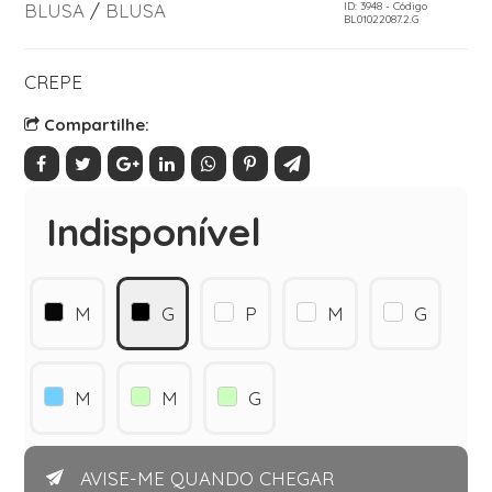
BLUSA
/
BLUSA
ID: 3948 - Código
BL01022087.2.G
CREPE
Compartilhe:
Indisponível
M
G
P
M
G
M
M
G
AVISE-ME QUANDO CHEGAR