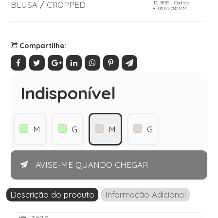
BLUSA
/
CROPPED
ID: 3835 - Código
BL01022080.9.M
Compartilhe:
Indisponível
M
G
M
G
AVISE-ME QUANDO CHEGAR
Descrição do produto
Informação Adicional