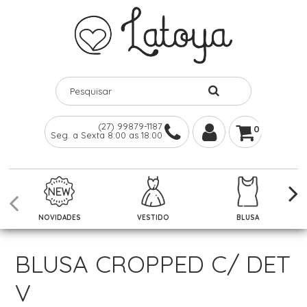
(27) 99879-1187
0
Seg. a Sexta 8:00 as 18:00
NOVIDADES
VESTIDO
BLUSA
BLUSA CROPPED C/ DET
V