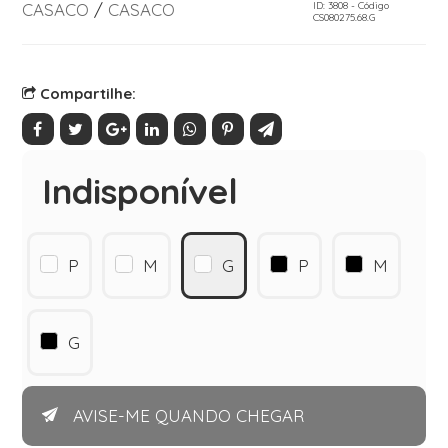
CASACO
/
CASACO
ID: 3808 - Código
CS080275.68.G
Compartilhe:
Indisponível
P
M
G
P
M
G
AVISE-ME QUANDO CHEGAR