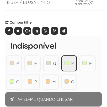
BLUSA
/
BLUSA LINHO
ID: 3791 - Código
BL01022083.64.P
Compartilhe:
Indisponível
P
M
G
P
M
G
P
M
G
AVISE-ME QUANDO CHEGAR