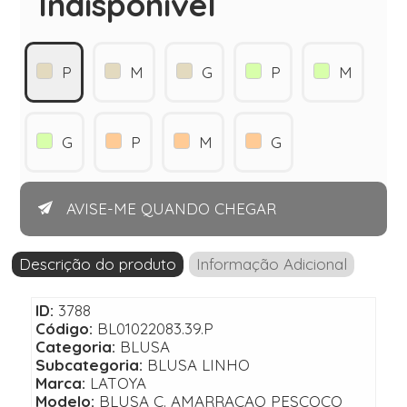
Indisponível
P
M
G
P
M
G
P
M
G
AVISE-ME QUANDO CHEGAR
Descrição do produto
Informação Adicional
ID:
3788
Código:
BL01022083.39.P
Categoria:
BLUSA
Subcategoria:
BLUSA LINHO
Marca:
LATOYA
Modelo:
BLUSA C. AMARRACAO PESCOCO