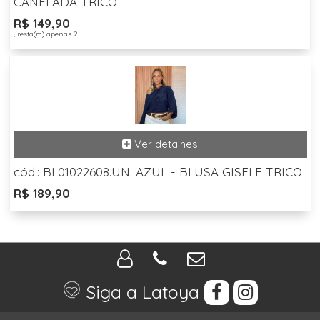
CANELADA TRICO
R$ 149,90
, resta(m) apenas 2
cód.: BL01022608.UN. AZUL - BLUSA GISELE TRICO
R$ 189,90
Siga a Latoya