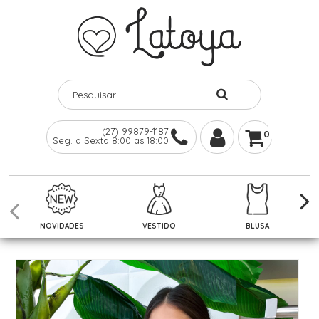
(27) 99879-1187
0
Seg. a Sexta 8:00 as 18:00
NOVIDADES
VESTIDO
BLUSA