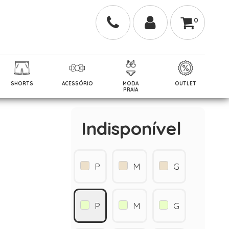
0
SHORTS
ACESSÓRIO
MODA
OUTLET
PRAIA
Indisponível
P
M
G
P
M
G