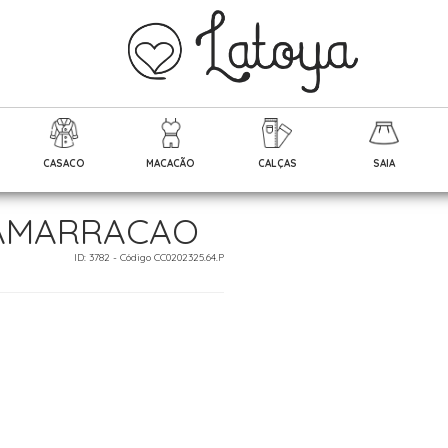
CASACO
MACACÃO
CALÇAS
SAIA
 AMARRACAO
ID: 3782 - Código CC0202325.64.P