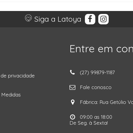
Siga a Latoya
Entre em co
(27) 99879-1187
a de privacidade
ga
Fale conosco
e Medidas
Fábrica: Rua Getúlio Va
09:00 as 18:00
De Seg. à Sexta!