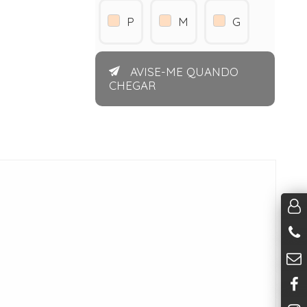
P
M
G
AVISE-ME QUANDO
CHEGAR