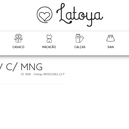
CASACO
MACACÃO
CALÇAS
SAIA
V C/ MNG
ID: 3640 - Código Bl01022062.22.P