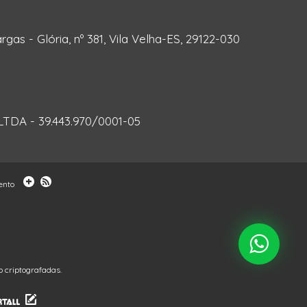
rgas - Glória, nº 381, Vila Velha-ES, 29122-030
DA - 39.443.970/0001-05
ento
 criptografadas.