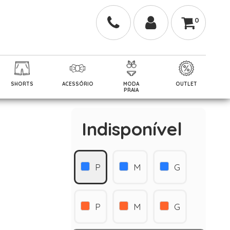
0
SHORTS
ACESSÓRIO
MODA
OUTLET
PRAIA
Indisponível
P
M
G
P
M
G