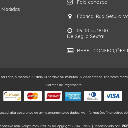
Fale conosco
e Medidas
Fábrica: Rua Getúlio Va
09:00 as 18:00
De Seg. à Sexta!
BEBEL CONFECÇÕES LT
o há 1 ano, 5 meses e 22 dias, 14 horas e 50 minutos.
4 Visitantes on-line neste mom
Formas de Pagamento:
possui alta segurança de armazenamento de dados. As informações financeiros são
sponsivo min 320px, max 1250px © Copyright 2004 - 2026 | Desenvolvido por