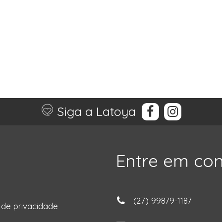
Siga a Latoya
Entre em co
(27) 99879-1187
a de privacidade
ga