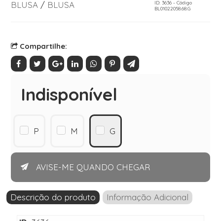
BLUSA
/
BLUSA
ID: 3636 - Código
BL01022058.68.G
Compartilhe:
Indisponível
P
M
G
AVISE-ME QUANDO CHEGAR
Descrição do produto
Informação Adicional