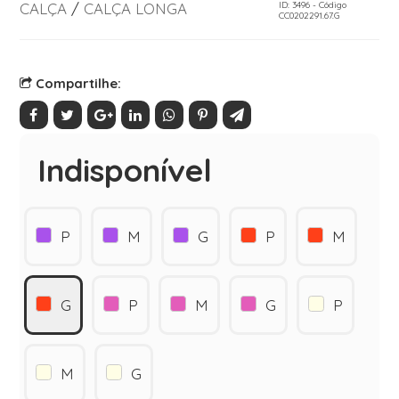
CALÇA
/
CALÇA LONGA
ID: 3496 - Código
CC0202291.67.G
Compartilhe:
Indisponível
P
M
G
P
M
G
P
M
G
P
M
G