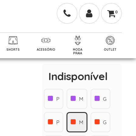
0
SHORTS
ACESSÓRIO
MODA
OUTLET
PRAIA
Indisponível
P
M
G
P
M
G