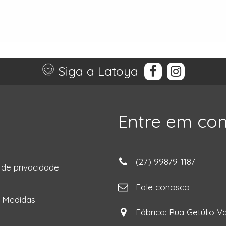
Siga a Latoya
Entre em co
(27) 99879-1187
a de privacidade
ga
Fale conosco
e Medidas
Fábrica: Rua Getúlio Va