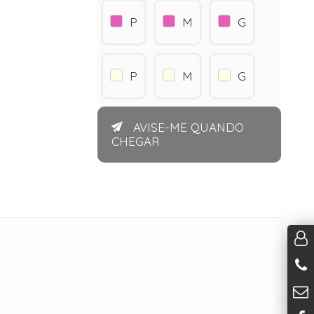
P
M
G
P
M
G
AVISE-ME QUANDO
CHEGAR