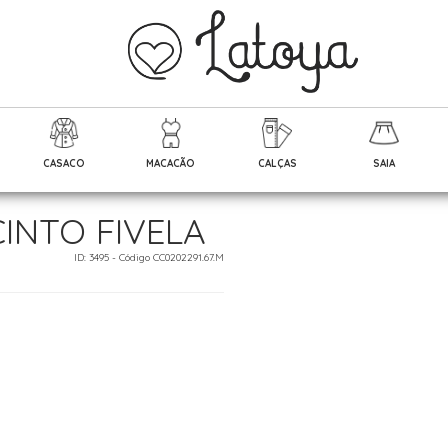
CASACO
MACACÃO
CALÇAS
SAIA
INTO FIVELA
ID: 3495 - Código CC0202291.67.M