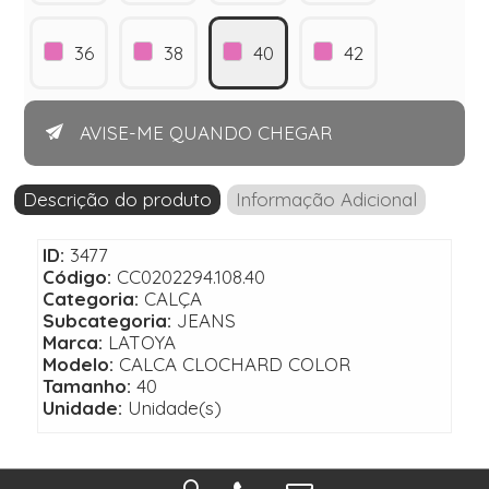
36
38
40
42
AVISE-ME QUANDO CHEGAR
Descrição do produto
Informação Adicional
ID:
3477
Código:
CC0202294.108.40
Categoria:
CALÇA
Subcategoria:
JEANS
Marca:
LATOYA
Modelo:
CALCA CLOCHARD COLOR
Tamanho:
40
Unidade:
Unidade(s)