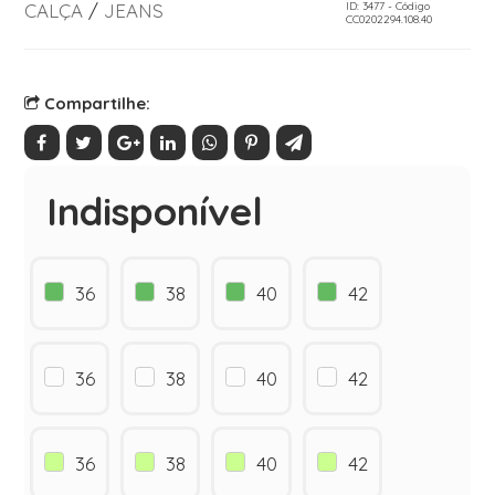
CALÇA
/
JEANS
ID: 3477 - Código
CC0202294.108.40
Compartilhe:
Indisponível
36
38
40
42
36
38
40
42
36
38
40
42