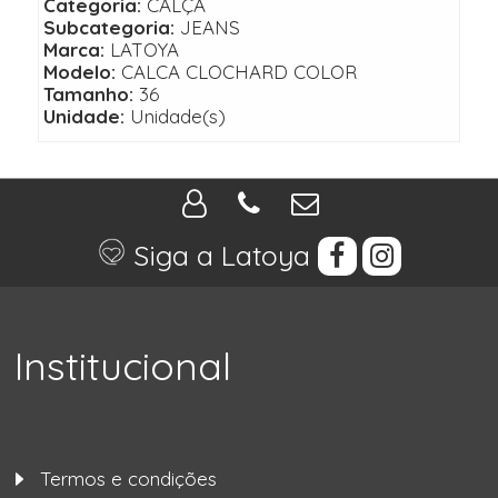
Categoria:
CALÇA
Subcategoria:
JEANS
Marca:
LATOYA
Modelo:
CALCA CLOCHARD COLOR
Tamanho:
36
Unidade:
Unidade(s)
Siga a Latoya
Institucional
Termos e condições