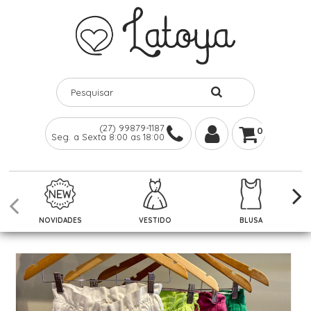
(27) 99879-1187
0
Seg. a Sexta 8:00 as 18:00
NOVIDADES
VESTIDO
BLUSA