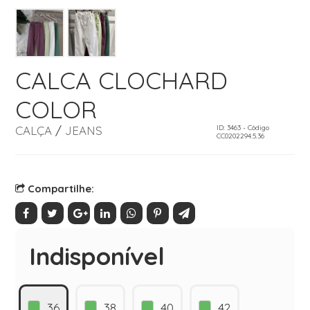
CALCA CLOCHARD
COLOR
CALÇA
/
JEANS
ID: 3463 - Código
CC0202294.5.36
Compartilhe:
Indisponível
36
38
40
42