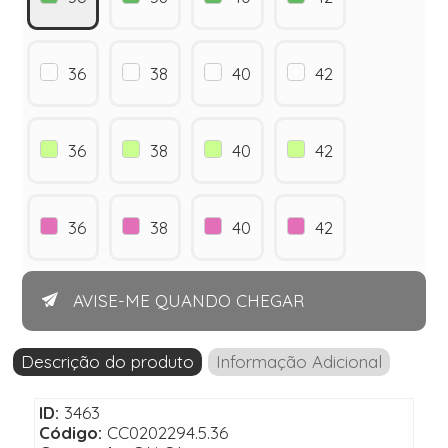
36
38
40
42
36
38
40
42
36
38
40
42
AVISE-ME QUANDO CHEGAR
Descrição do produto
Informação Adicional
ID:
3463
Código:
CC0202294.5.36