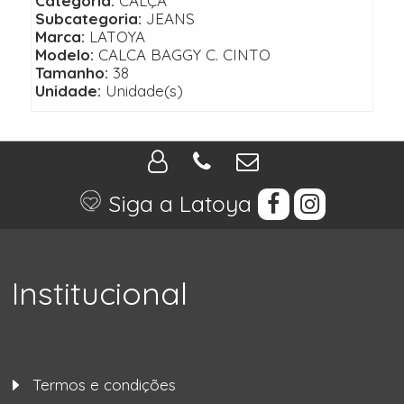
Categoria:
CALÇA
Subcategoria:
JEANS
Marca:
LATOYA
Modelo:
CALCA BAGGY C. CINTO
Tamanho:
38
Unidade:
Unidade(s)
Siga a Latoya
Institucional
Termos e condições