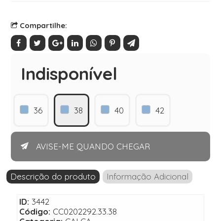
Compartilhe:
Indisponível
36
38
40
42
AVISE-ME QUANDO CHEGAR
Descrição do produto
Informação Adicional
ID:
3442
Código:
CC0202292.33.38