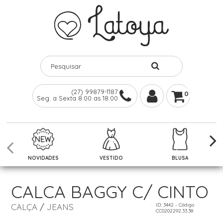
(27) 99879-1187
0
Seg. a Sexta 8:00 as 18:00
NOVIDADES
VESTIDO
BLUSA
CALCA BAGGY C/ CINTO
CALÇA
/
JEANS
ID: 3442 - Código
CC0202292.33.38