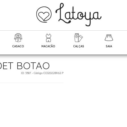
CASACO
MACACÃO
CALÇAS
SAIA
DET BOTAO
ID: 3387 - Código CC0202289.62.P