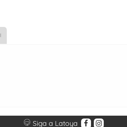
l
Siga a Latoya