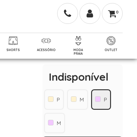
0
SHORTS
ACESSÓRIO
MODA
OUTLET
PRAIA
Indisponível
P
M
P
M