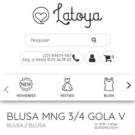
(27) 99879-1187
0
Seg. a Sexta 8:00 as 18:00
NOVIDADES
VESTIDO
BLUSA
BLUSA MNG 3/4 GOLA V
BLUSA
/
BLUSA
ID: 3238 - Código
BL01021812.102.M