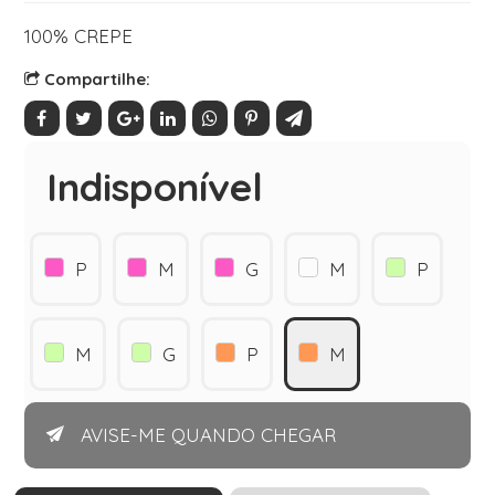
100% CREPE
Compartilhe:
Indisponível
P
M
G
M
P
M
G
P
M
AVISE-ME QUANDO CHEGAR