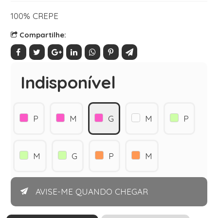
100% CREPE
Compartilhe:
Indisponível
P
M
G
M
P
M
G
P
M
AVISE-ME QUANDO CHEGAR