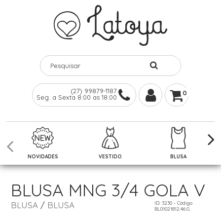
(27) 99879-1187
0
Seg. a Sexta 8:00 as 18:00
NOVIDADES
VESTIDO
BLUSA
BLUSA MNG 3/4 GOLA V
BLUSA
/
BLUSA
ID: 3230 - Código
BL01021812.46.G