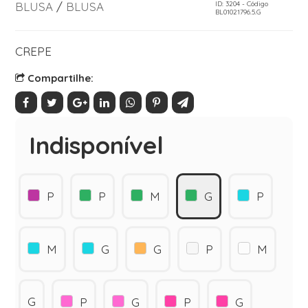
BLUSA
/
BLUSA
ID: 3204 - Código
BL01021796.5.G
CREPE
Compartilhe:
Indisponível
P
P
M
G
P
M
G
G
P
M
G
P
G
P
G