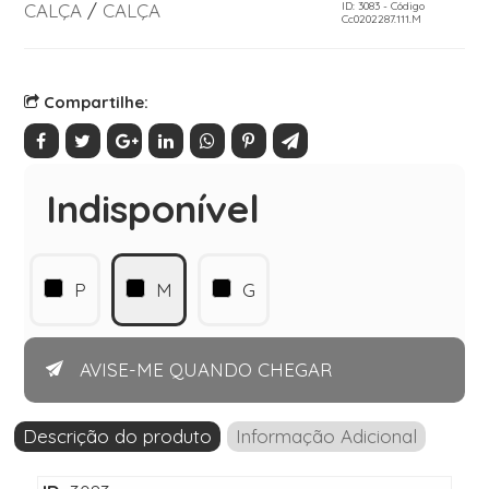
CALÇA
/
CALÇA
ID: 3083 - Código
Cc0202287.111.M
Compartilhe:
Indisponível
P
M
G
AVISE-ME QUANDO CHEGAR
Descrição do produto
Informação Adicional