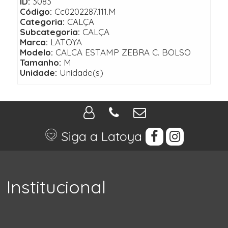
ID:
3083
Código:
Cc0202287.111.M
Categoria:
CALÇA
Subcategoria:
CALÇA
Marca:
LATOYA
Modelo:
CALCA ESTAMP ZEBRA C. BOLSO
Tamanho:
M
Unidade:
Unidade(s)
Siga a Latoya
Institucional