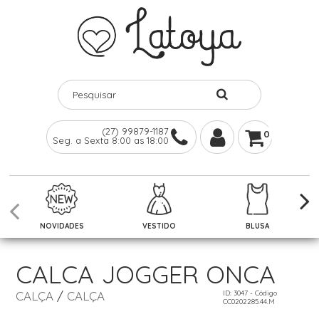
(27) 99879-1187
0
Seg. a Sexta 8:00 as 18:00
NOVIDADES
VESTIDO
BLUSA
CALCA JOGGER ONCA
CALÇA
/
CALÇA
ID: 3047 - Código
CC0202285.44.M