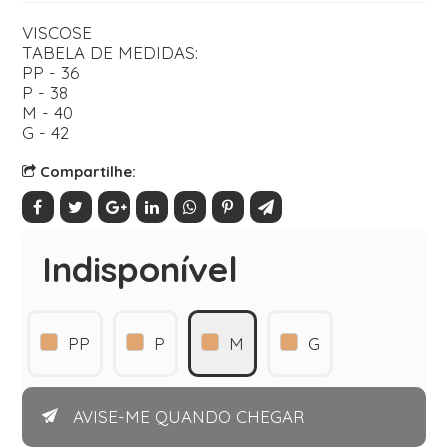
VISCOSE
TABELA DE MEDIDAS:
PP - 36
P - 38
M - 40
G - 42
Compartilhe:
Indisponível
PP
P
M
G
AVISE-ME QUANDO CHEGAR