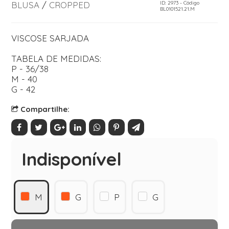
BLUSA
/
CROPPED
ID: 2973 - Código
BL0101521.21.M
VISCOSE SARJADA
TABELA DE MEDIDAS:
P - 36/38
M - 40
G - 42
Compartilhe:
Indisponível
M
G
P
G