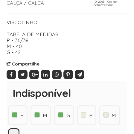
CALÇA
/
CALÇA
ID: 2965 - Código
CC0202283.9.G
VISCOLINHO
TABELA DE MEDIDAS:
P - 36/38
M - 40
G - 42
Compartilhe:
Indisponível
P
M
G
P
M