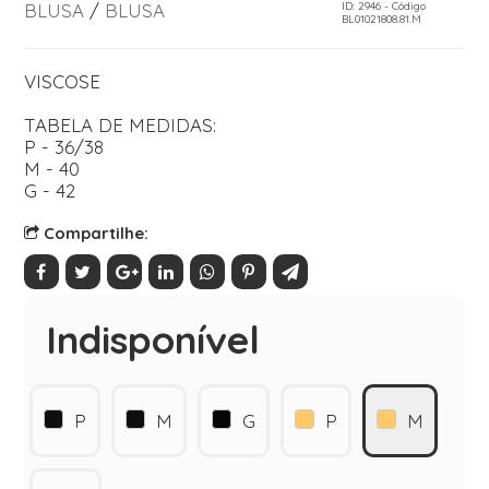
BLUSA
/
BLUSA
ID: 2946 - Código
BL01021808.81.M
VISCOSE
TABELA DE MEDIDAS:
P - 36/38
M - 40
G - 42
Compartilhe:
Indisponível
P
M
G
P
M