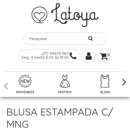
(27) 99879-1187
0
Seg. a Sexta 8:00 as 18:00
NOVIDADES
VESTIDO
BLUSA
BLUSA ESTAMPADA C/
MNG