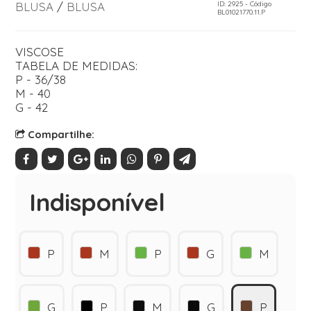
BLUSA
/
BLUSA
ID: 2925 - Código
BL01021770.11.P
VISCOSE
TABELA DE MEDIDAS:
P - 36/38
M - 40
G - 42
Compartilhe:
Indisponível
P
M
P
G
M
G
P
M
G
P