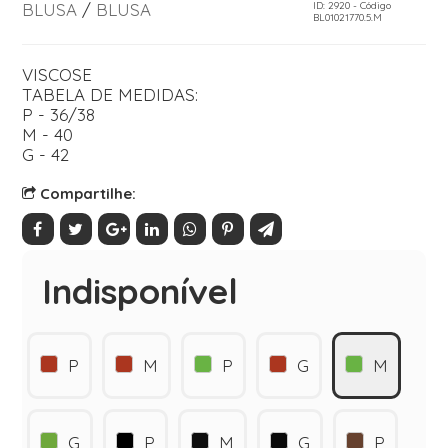
BLUSA
/
BLUSA
ID: 2920 - Código
BL01021770.5.M
VISCOSE
TABELA DE MEDIDAS:
P - 36/38
M - 40
G - 42
Compartilhe:
Indisponível
P
M
P
G
M
G
P
M
G
P