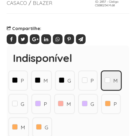
CASACO
/
BLAZER
ID: 2857 - Código
CS080254.M.68
Compartilhe:
Indisponível
P
M
G
P
M
G
P
M
G
P
M
G