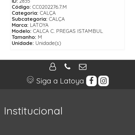
ID:
2835
Código:
CC0202276.7.M
Categoria:
CALÇA
Subcategoria:
CALÇA
Marca:
LATOYA
Modelo:
CALCA C. PREGAS ISTAMBUL
Tamanho:
M
Unidade:
Unidade(s)
Siga a Latoya
Institucional