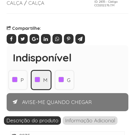
CALÇA
/
CALÇA
ID: 2835 - Código
CC0202276.7.M
Compartilhe:
Indisponível
P
M
G
AVISE-ME QUANDO CHEGAR
Descrição do produto
Informação Adicional