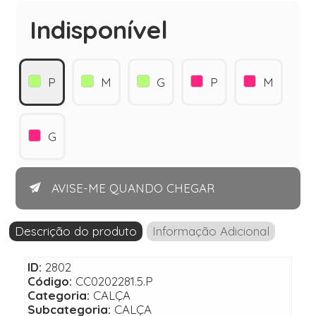
Indisponível
P
M
G
P
M
G
AVISE-ME QUANDO CHEGAR
Descrição do produto
Informação Adicional
ID:
2802
Código:
CC0202281.5.P
Categoria:
CALÇA
Subcategoria:
CALÇA