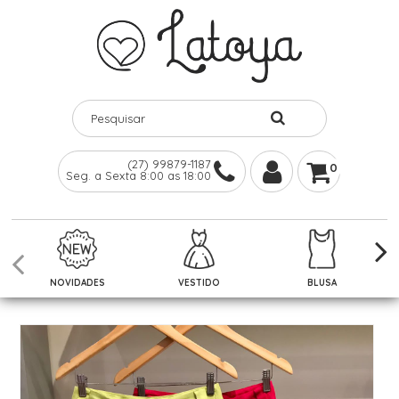
(27) 99879-1187
0
Seg. a Sexta 8:00 as 18:00
NOVIDADES
VESTIDO
BLUSA