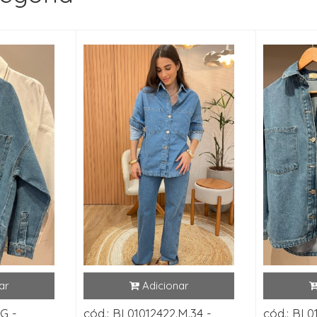
G -
cód.: BL01012422.M.34 -
cód.: BL0