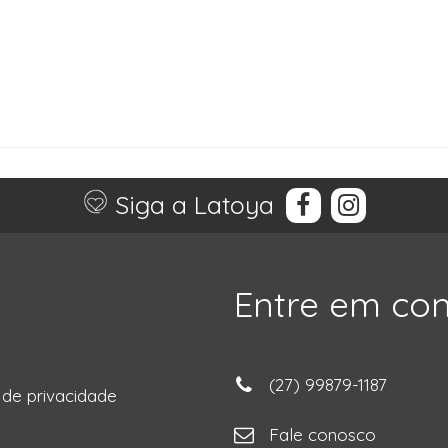
Siga a Latoya
Entre em co
(27) 99879-1187
a de privacidade
ga
Fale conosco