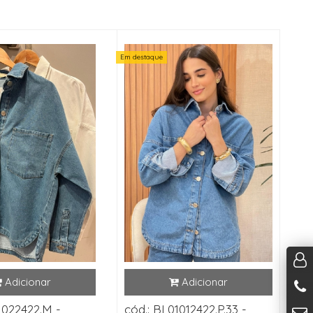
Em destaque
1022422.M -
cód.: BL01012422.P.33 -