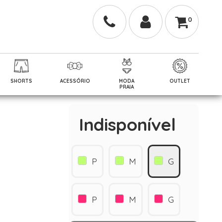
0
SHORTS
ACESSÓRIO
MODA
OUTLET
PRAIA
Indisponível
P
M
G
P
M
G