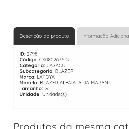
Descrição do produto
Informação Adiciona
ID:
2798
Código:
CS080267.5.G
Categoria:
CASACO
Subcategoria:
BLAZER
Marca:
LATOYA
Modelo:
BLAZER ALFAIATARIA MARANT
Tamanho:
G
Unidade:
Unidade(s)
Produtos da mesma cat