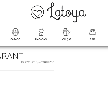
CASACO
MACACÃO
CALÇAS
SAIA
ARANT
ID: 2798 - Código CS080267.5.G