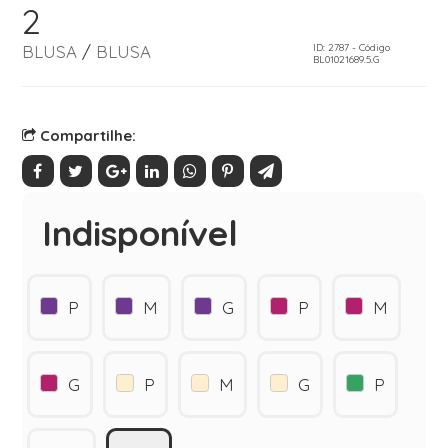
2
BLUSA
/
BLUSA
ID: 2787 - Código
BL01021689.5.G
Compartilhe:
Indisponível
P
M
G
P
M
G
P
M
G
P