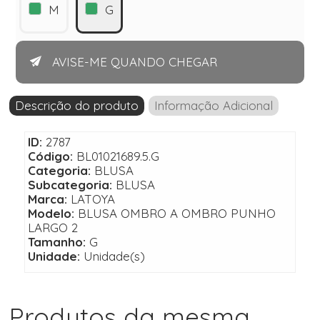
M
G
AVISE-ME QUANDO CHEGAR
Descrição do produto
Informação Adicional
ID:
2787
Código:
BL01021689.5.G
Categoria:
BLUSA
Subcategoria:
BLUSA
Marca:
LATOYA
Modelo:
BLUSA OMBRO A OMBRO PUNHO
LARGO 2
Tamanho:
G
Unidade:
Unidade(s)
Produtos da mesma